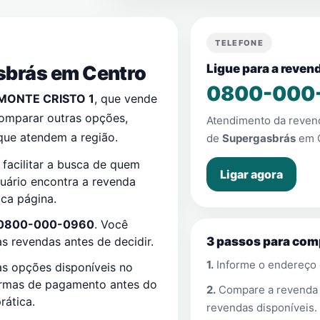
TELEFONE
sbrás em
Centro
Ligue para a reve
0800-000
MONTE CRISTO 1
, que vende
comparar outras opções,
Atendimento da reve
que atendem a região.
de
Supergasbrás
em
facilitar a busca de quem
Ligar agora
suário encontra a revenda
ca página.
0800-000-0960
. Você
 revendas antes de decidir.
3 passos para com
1.
Informe o endereço
s opções disponíveis no
ormas de pagamento antes do
2.
Compare a revend
rática.
revendas disponíveis.