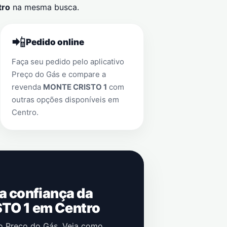
tro
na mesma busca.
📲
Pedido online
Faça seu pedido pelo aplicativo
Preço do Gás e compare a
revenda
MONTE CRISTO 1
com
outras opções disponíveis em
Centro
.
 a confiança da
TO 1 em Centro
no Preço do Gás. Veja como