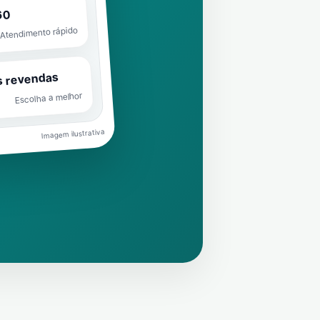
60
Atendimento rápido
s revendas
Escolha a melhor
Imagem ilustrativa