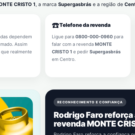
ONTE CRISTO 1
, a marca
Supergasbrás
e a região de
Cen
☎️
Telefone da revenda
adas dependem
Ligue para
0800-000-0960
para
rmado. Assim
falar com a revenda
MONTE
 que realmente
CRISTO 1
e pedir
Supergasbrás
em
Centro
.
RECONHECIMENTO E CONFIANÇA
Rodrigo Faro reforça
revenda MONTE CRIS
Rodrigo Faro reforça a confiança 