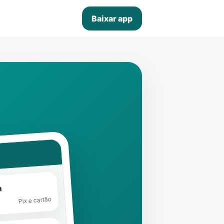
Baixar app
n
Pix e cartão