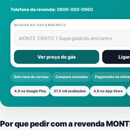
Telefone da revenda:
0800-000-0960
BUSCAR NO SEU ENDEREÇO
MONTE CRISTO 1 Supergasbrás em
Centro
Ver preço do gás
Liga
Sem taxa de serviço
Compare revendas
Pagamento na entre
4,9 na Google Play
37,5 mil avaliações
4,9 na App Store
Por que pedir com a revenda MON