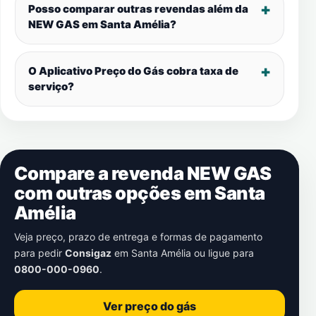
Posso comparar outras revendas além da
NEW GAS em
Santa Amélia
?
O Aplicativo Preço do Gás cobra taxa de
serviço?
Compare a revenda NEW GAS
com outras opções em
Santa
Amélia
Veja preço, prazo de entrega e formas de pagamento
para pedir
Consigaz
em
Santa Amélia
ou ligue para
0800-000-0960
.
Ver preço do gás