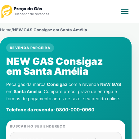
Preço do Gás
Buscador de revendas
Home
/
NEW GAS Consigaz em
Santa Amélia
Rastrear Pedido
REVENDA PARCEIRA
Revendedor
NEW GAS Consigaz
Notícias
em
Santa Amélia
Cadastre-se
Peça gás da marca
Consigaz
com a revenda
NEW GAS
em
Santa Amélia
. Compare preço, prazo de entrega e
formas de pagamento antes de fazer seu pedido online.
Gás
Telefone da revenda:
0800-000-0960
Contatos
BUSCAR NO SEU ENDEREÇO