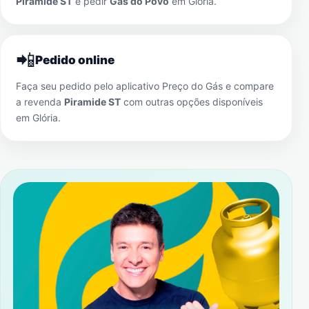
Piramide ST
e pedir
Gás do Povo
em
Glória
.
📲
Pedido online
Faça seu pedido pelo aplicativo Preço do Gás e compare
a revenda
Piramide ST
com outras opções disponíveis
em
Glória
.