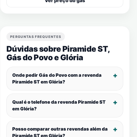
Ver preço do gás
PERGUNTAS FREQUENTES
Dúvidas sobre Piramide ST,
Gás do Povo e
Glória
Onde pedir Gás do Povo com a revenda
Piramide ST em
Glória
?
Qual é o telefone da revenda Piramide ST
em
Glória
?
Posso comparar outras revendas além da
Piramide ST em
Glória
?