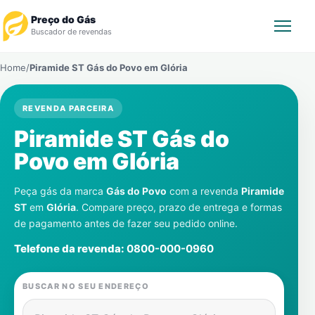
Preço do Gás
Buscador de revendas
Home
/
Piramide ST Gás do Povo em
Glória
Rastrear Pedido
REVENDA PARCEIRA
Revendedor
Piramide ST Gás do
Notícias
Povo em
Glória
Cadastre-se
Peça gás da marca
Gás do Povo
com a revenda
Piramide
ST
em
Glória
. Compare preço, prazo de entrega e formas
de pagamento antes de fazer seu pedido online.
Gás
Telefone da revenda:
0800-000-0960
Contatos
BUSCAR NO SEU ENDEREÇO