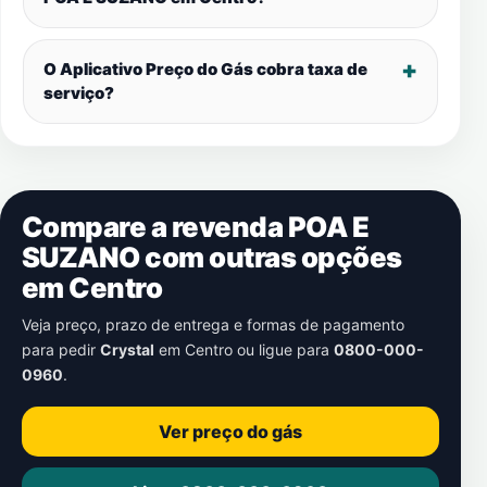
O Aplicativo Preço do Gás cobra taxa de
serviço?
Compare a revenda POA E
SUZANO com outras opções
em
Centro
Veja preço, prazo de entrega e formas de pagamento
para pedir
Crystal
em
Centro
ou ligue para
0800-000-
0960
.
Ver preço do gás