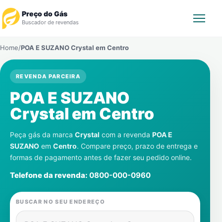
Preço do Gás
Buscador de revendas
Home
/
POA E SUZANO Crystal em
Centro
Rastrear Pedido
REVENDA PARCEIRA
Revendedor
POA E SUZANO
Notícias
Crystal em
Centro
Cadastre-se
Peça gás da marca
Crystal
com a revenda
POA E
SUZANO
em
Centro
. Compare preço, prazo de entrega e
formas de pagamento antes de fazer seu pedido online.
Gás
Telefone da revenda:
0800-000-0960
Contatos
BUSCAR NO SEU ENDEREÇO