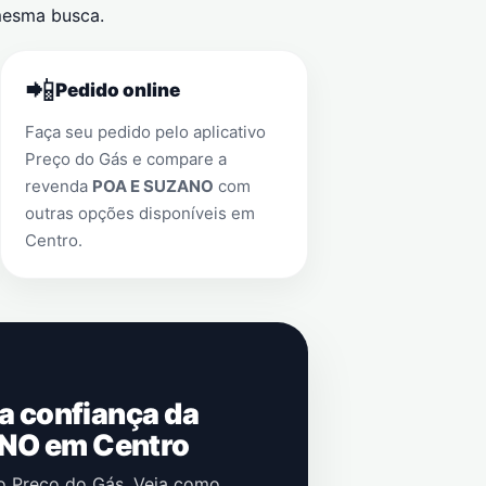
esma busca.
📲
Pedido online
Faça seu pedido pelo aplicativo
Preço do Gás e compare a
revenda
POA E SUZANO
com
outras opções disponíveis em
Centro
.
 a confiança da
NO em Centro
no Preço do Gás. Veja como