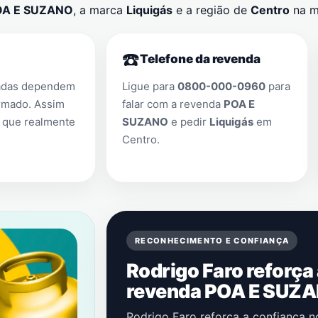
OA E SUZANO
, a marca
Liquigás
e a região de
Centro
na m
☎️
Telefone da revenda
adas dependem
Ligue para
0800-000-0960
para
rmado. Assim
falar com a revenda
POA E
 que realmente
SUZANO
e pedir
Liquigás
em
Centro
.
RECONHECIMENTO E CONFIANÇA
Rodrigo Faro reforça
revenda POA E SUZA
Rodrigo Faro reforça a confiança 