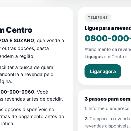
TELEFONE
em
Centro
Ligue para a reve
0800-000
POA E SUZANO
, que vende a
 outras opções, basta
Atendimento da reve
endem a região.
Liquigás
em
Centro
.
cilitar a busca de quem
Ligar agora
 encontra a revenda pelo
ágina.
800-000-0960
. Você
 revendas antes de decidir.
3 passos para com
1.
Informe o endereço
s opções disponíveis no
ormas de pagamento antes do
2.
Compare a revend
rática.
revendas disponíveis.