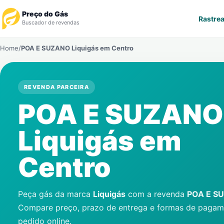
Preço do Gás
Rastrea
Buscador de revendas
Home
/
POA E SUZANO Liquigás em
Centro
Rastrear Pedido
Revendedor
REVENDA PARCEIRA
POA E SUZANO
Notícias
Liquigás em
Cadastre-se
Centro
Gás
Contatos
Peça gás da marca
Liquigás
com a revenda
POA E S
Compare preço, prazo de entrega e formas de pagame
pedido online.