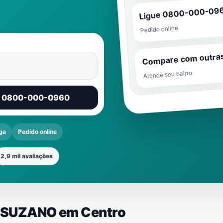
Ligue 0800-000-09
Pedido online
Compare com outra
Atende seu bairro
r 0800-000-0960
ga
Pedido online
2,9 mil avaliações
 E SUZANO em
Centro