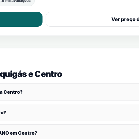
,9 mil avaliações
Ver preço 
quigás e
Centro
em
Centro
?
ro
?
ZANO em
Centro
?