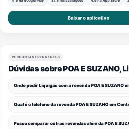
4,9 na Google Play
37,5 mil avaliações
4,9 na App Store
2
Baixar o aplicativo
PERGUNTAS FREQUENTES
Dúvidas sobre POA E SUZANO, Li
Onde pedir Liquigás com a revenda POA E SUZANO 
Qual é o telefone da revenda POA E SUZANO em
Cent
Posso comparar outras revendas além da POA E SU