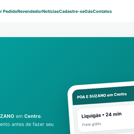
r Pedido
Revendedor
Notícias
Cadastre-se
Gás
Contatos
Centro
POA E SUZANO em
Liquigás • 24 min
UZANO
em
Centro
.
nto antes de fazer seu
Frete grátis