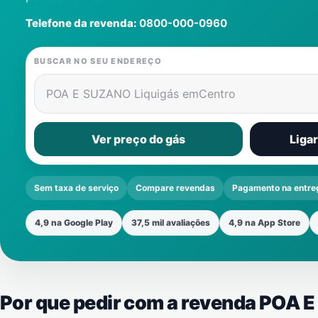
Telefone da revenda:
0800-000-0960
BUSCAR NO SEU ENDEREÇO
POA E SUZANO Liquigás em
Centro
Ver preço do gás
Liga
Sem taxa de serviço
Compare revendas
Pagamento na entre
4,9 na Google Play
37,5 mil avaliações
4,9 na App Store
Por que pedir com a revenda POA