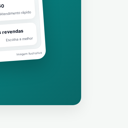
60
Atendimento rápido
s revendas
Escolha a melhor
Imagem ilustrativa