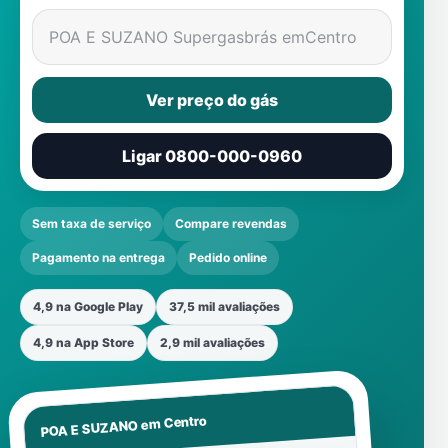
POA E SUZANO Supergasbrás em
Centro
Ver preço do gás
Ligar 0800-000-0960
Sem taxa de serviço
Compare revendas
Pagamento na entrega
Pedido online
4,9 na Google Play
37,5 mil avaliações
4,9 na App Store
2,9 mil avaliações
Centro
POA E SUZANO em