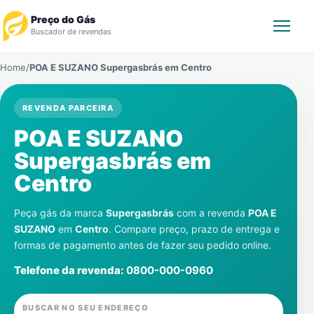
Preço do Gás
Buscador de revendas
Home
/
POA E SUZANO Supergasbrás em
Centro
Rastrear Pedido
REVENDA PARCEIRA
Revendedor
POA E SUZANO
Notícias
Supergasbrás em
Centro
Cadastre-se
Peça gás da marca
Supergasbrás
com a revenda
POA E
Gás
SUZANO
em
Centro
. Compare preço, prazo de entrega e
formas de pagamento antes de fazer seu pedido online.
Contatos
Telefone da revenda:
0800-000-0960
BUSCAR NO SEU ENDEREÇO