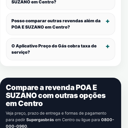
SUZANO em
Centro
?
Posso comparar outras revendas além da
POA E SUZANO em
Centro
?
O Aplicativo Preço do Gás cobra taxa de
serviço?
Compare a revenda POA E
SUZANO com outras opções
em
Centro
Veja preço, prazo de entrega e formas de pagamento
para pedir
Supergasbrás
em
Centro
ou ligue para
0800-
000-0960
.