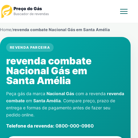
Preço do Gás
Buscador de revendas
Home
/
revenda combate Nacional Gás em
Santa Amélia
Rastrear Pedido
REVENDA PARCEIRA
Revendedor
revenda combate
Notícias
Nacional Gás em
Santa Amélia
Cadastre-se
Peça gás da marca
Nacional Gás
com a revenda
revenda
Gás
combate
em
Santa Amélia
. Compare preço, prazo de
entrega e formas de pagamento antes de fazer seu
Contatos
pedido online.
Telefone da revenda:
0800-000-0960