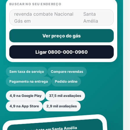
BUSCAR NO SEU ENDEREÇO
revenda combate Nacional
Santa
Gás em
Amélia
Ver preço do gás
Ligar 0800-000-0960
Sem taxa de serviço
Compare revendas
Pagamento na entrega
Pedido online
4,9 na Google Play
37,5 mil avaliações
4,9 na App Store
2,9 mil avaliações
Santa Amélia