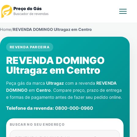
Preço do Gás
Buscador de revendas
Home
/
REVENDA DOMINGO Ultragaz em
Centro
Rastrear Pedido
REVENDA PARCEIRA
Revendedor
REVENDA DOMINGO
Notícias
Ultragaz em
Centro
Cadastre-se
Peça gás da marca
Ultragaz
com a revenda
REVENDA
DOMINGO
em
Centro
. Compare preço, prazo de entrega
e formas de pagamento antes de fazer seu pedido online.
Gás
Telefone da revenda:
0800-000-0960
Contatos
BUSCAR NO SEU ENDEREÇO