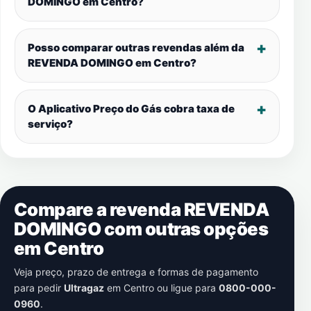
DOMINGO em
Centro
?
Posso comparar outras revendas além da
REVENDA DOMINGO em
Centro
?
O Aplicativo Preço do Gás cobra taxa de
serviço?
Compare a revenda REVENDA
DOMINGO com outras opções
em
Centro
Veja preço, prazo de entrega e formas de pagamento
para pedir
Ultragaz
em
Centro
ou ligue para
0800-000-
0960
.