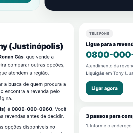
TELEFONE
ny (Justinópolis)
Ligue para a reve
0800-000
Ronan Gás
, que vende a
ira comparar outras opções,
Atendimento da reve
que atendem a região.
Liquigás
em
Tony (Jus
ar a busca de quem procura a
Ligar agora
rio encontra a revenda pelo
ágina.
is)
é
0800-000-0960
. Você
 revendas antes de decidir.
3 passos para com
1.
Informe o endereço
s opções disponíveis no