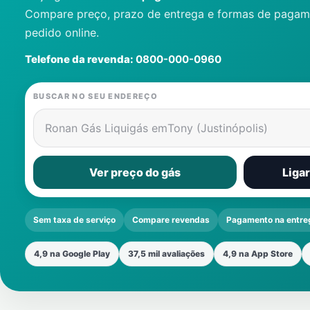
Compare preço, prazo de entrega e formas de pagame
pedido online.
Telefone da revenda:
0800-000-0960
BUSCAR NO SEU ENDEREÇO
Ronan Gás Liquigás em
Tony (Justinópolis)
Ver preço do gás
Liga
Sem taxa de serviço
Compare revendas
Pagamento na entre
4,9 na Google Play
37,5 mil avaliações
4,9 na App Store