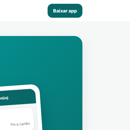
Baixar app
olis)
Pix e cartão