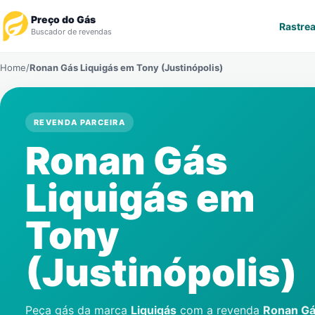
Preço do Gás
Rastrea
Buscador de revendas
Home
/
Ronan Gás Liquigás em
Tony (Justinópolis)
Rastrear Pedido
Revendedor
REVENDA PARCEIRA
Ronan Gás
Notícias
Liquigás em
Cadastre-se
Tony
Gás
(Justinópolis)
Contatos
Peça gás da marca
Liquigás
com a revenda
Ronan G