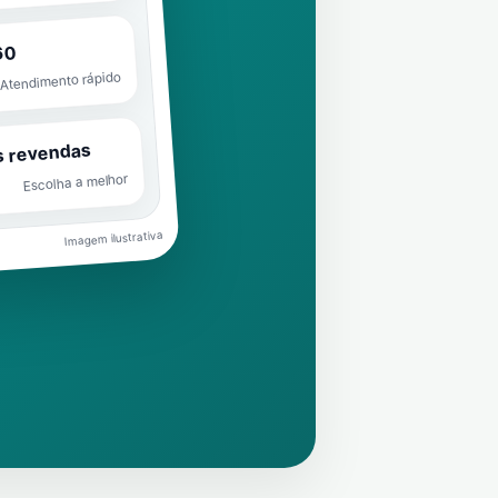
60
Atendimento rápido
s revendas
Escolha a melhor
Imagem ilustrativa