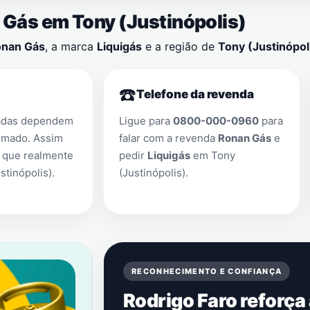
n Gás em
Tony (Justinópolis)
nan Gás
, a marca
Liquigás
e a região de
Tony (Justinópol
☎️
Telefone da revenda
adas dependem
Ligue para
0800-000-0960
para
rmado. Assim
falar com a revenda
Ronan Gás
e
 que realmente
pedir
Liquigás
em
Tony
stinópolis)
.
(Justinópolis)
.
RECONHECIMENTO E CONFIANÇA
Rodrigo Faro reforça