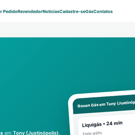
r Pedido
Revendedor
Notícias
Cadastre-se
Gás
Contatos
Tony (Justinóp
Ronan Gás em
Liquigás • 24 min
ás
em
Tony (Justinópolis)
.
Frete grátis