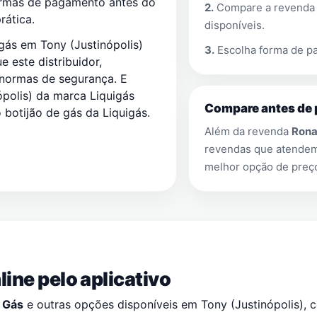
ormas de pagamento antes do
2.
Compare a revend
rática.
disponíveis.
gás em Tony (Justinópolis)
3.
Escolha forma de pa
 este distribuidor,
 normas de segurança. E
olis) da marca Liquigás
Compare antes de 
 botijão de gás da Liquigás.
Além da revenda
Rona
revendas que atend
melhor opção de preço
ine pelo aplicativo
 Gás
e outras opções disponíveis em
Tony (Justinópolis)
, 