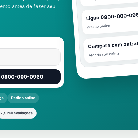
nto antes de fazer seu
Ligue 0800-000-09
Pedido online
Compare com outra
Atende seu bairro
r 0800-000-0960
ga
Pedido online
2,9 mil avaliações