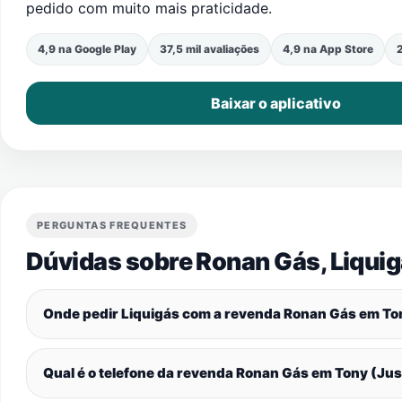
pedido com muito mais praticidade.
4,9 na Google Play
37,5 mil avaliações
4,9 na App Store
2
Baixar o aplicativo
PERGUNTAS FREQUENTES
Dúvidas sobre Ronan Gás, Liquig
Onde pedir Liquigás com a revenda Ronan Gás em
To
Qual é o telefone da revenda Ronan Gás em
Tony (Jus