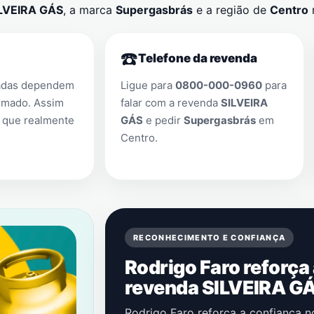
LVEIRA GÁS
, a marca
Supergasbrás
e a região de
Centro
☎️
Telefone da revenda
adas dependem
Ligue para
0800-000-0960
para
rmado. Assim
falar com a revenda
SILVEIRA
 que realmente
GÁS
e pedir
Supergasbrás
em
Centro
.
RECONHECIMENTO E CONFIANÇA
Rodrigo Faro reforça
revenda SILVEIRA G
Rodrigo Faro reforça a confiança 