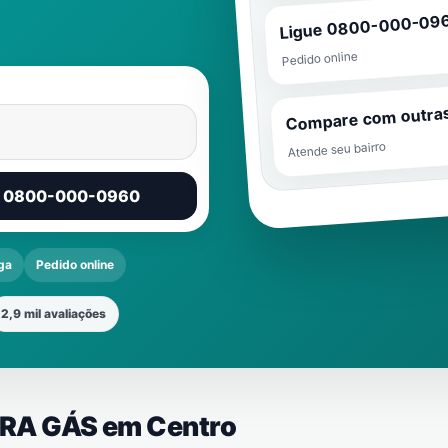
Ligue 0800-000-09
Pedido online
Compare com outra
Atende seu bairro
r 0800-000-0960
ga
Pedido online
2,9 mil avaliações
EIRA GÁS em
Centro