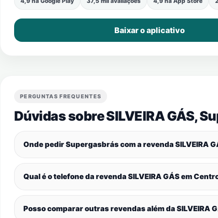
4,9 na Google Play
37,5 mil avaliações
4,9 na App Store
2
Baixar o aplicativo
PERGUNTAS FREQUENTES
Dúvidas sobre SILVEIRA GÁS, S
Onde pedir Supergasbrás com a revenda SILVEIRA 
Qual é o telefone da revenda SILVEIRA GÁS em
Centr
Posso comparar outras revendas além da SILVEIRA 