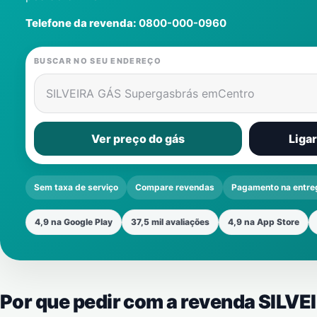
Telefone da revenda:
0800-000-0960
BUSCAR NO SEU ENDEREÇO
SILVEIRA GÁS Supergasbrás em
Centro
Ver preço do gás
Liga
Sem taxa de serviço
Compare revendas
Pagamento na entre
4,9 na Google Play
37,5 mil avaliações
4,9 na App Store
Por que pedir com a revenda SILV