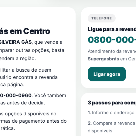
TELEFONE
rás em
Centro
Ligue para a reve
0800-000
SILVEIRA GÁS
, que vende a
mparar outras opções, basta
Atendimento da reve
endem a região.
Supergasbrás
em
Cen
ilitar a busca de quem
Ligar agora
suário encontra a revenda
ca página.
0-000-0960
. Você também
s antes de decidir.
3 passos para com
1.
Informe o endereço
s opções disponíveis no
ormas de pagamento antes do
2.
Compare a revend
rática.
disponíveis.