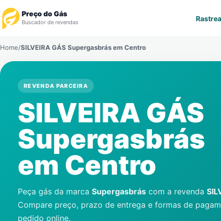
Preço do Gás
Rastrea
Buscador de revendas
Home
/
SILVEIRA GÁS Supergasbrás em
Centro
Rastrear Pedido
Revendedor
REVENDA PARCEIRA
SILVEIRA GÁS
Notícias
Supergasbrás
Cadastre-se
em
Centro
Gás
Contatos
Peça gás da marca
Supergasbrás
com a revenda
SIL
Compare preço, prazo de entrega e formas de pagame
pedido online.