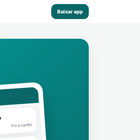
Baixar app
n
Pix e cartão