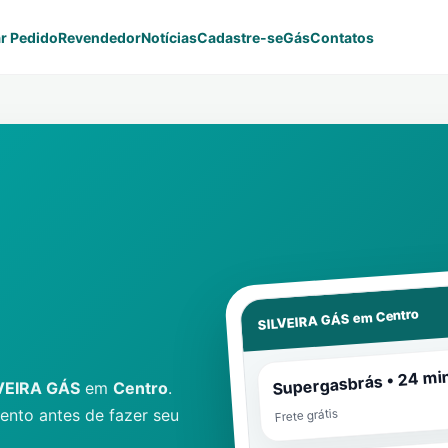
r Pedido
Revendedor
Notícias
Cadastre-se
Gás
Contatos
Centro
SILVEIRA GÁS em
Supergasbrás • 24 mi
VEIRA GÁS
em
Centro
.
nto antes de fazer seu
Frete grátis