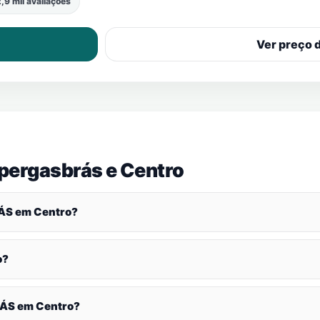
,9 mil avaliações
Ver preço 
upergasbrás e
Centro
GÁS em
Centro
?
o
?
GÁS em
Centro
?