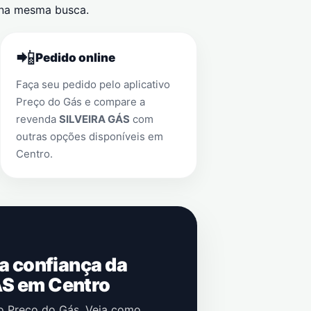
na mesma busca.
📲
Pedido online
Faça seu pedido pelo aplicativo
Preço do Gás e compare a
revenda
SILVEIRA GÁS
com
outras opções disponíveis em
Centro
.
 a confiança da
ÁS em Centro
no Preço do Gás. Veja como