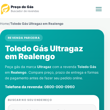
Preço do Gás
Buscador de revendas
Home
/
Toledo Gás Ultragaz em
Realengo
Rastrear Pedido
REVENDA PARCEIRA
Revendedor
Toledo Gás Ultragaz
Notícias
em
Realengo
Cadastre-se
Peça gás da marca
Ultragaz
com a revenda
Toledo Gás
em
Realengo
. Compare preço, prazo de entrega e formas
de pagamento antes de fazer seu pedido online.
Gás
Telefone da revenda:
0800-000-0960
Contatos
BUSCAR NO SEU ENDEREÇO