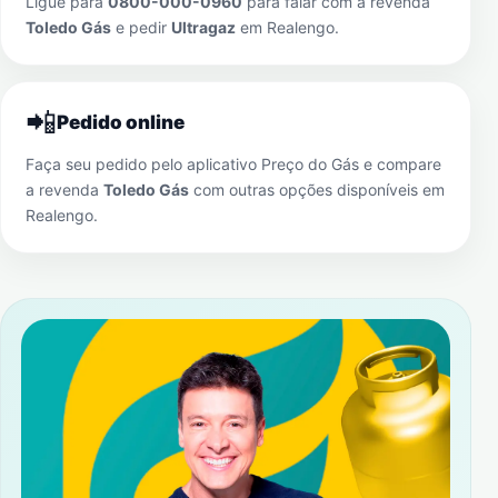
Ligue para
0800-000-0960
para falar com a revenda
Toledo Gás
e pedir
Ultragaz
em
Realengo
.
📲
Pedido online
Faça seu pedido pelo aplicativo Preço do Gás e compare
a revenda
Toledo Gás
com outras opções disponíveis em
Realengo
.