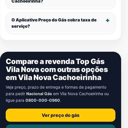
Cachoeirinha
?
O Aplicativo Preço do Gás cobra taxa de
serviço?
Compare a revenda Top Gás
Vila Nova com outras opções
em
Vila Nova Cachoeirinha
Veja preço, prazo de entrega e formas de pagamento
para pedir
Nacional Gás
em
Vila Nova Cachoeirinha
ou
ligue para
0800-000-0960
.
Ver preço do gás