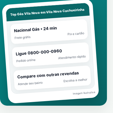
Vila Nova Cachoeirinha
Top Gás Vila Nova em
Nacional Gás • 24 min
Pix e cartão
Frete grátis
Ligue 0800-000-0960
Atendimento rápido
Pedido online
Compare com outras revendas
Escolha a melhor
Atende seu bairro
Imagem ilustrativa