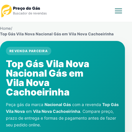
Preço do Gás
Buscador de revendas
Home
/
Rastrear Pedido
Top Gás Vila Nova Nacional Gás em
Vila Nova Cachoeirinha
Revendedor
REVENDA PARCEIRA
Top Gás Vila Nova
Notícias
Nacional Gás em
Cadastre-se
Vila Nova
Cachoeirinha
Gás
Peça gás da marca
Nacional Gás
com a revenda
Top Gás
Contatos
Vila Nova
em
Vila Nova Cachoeirinha
. Compare preço,
prazo de entrega e formas de pagamento antes de fazer
seu pedido online.