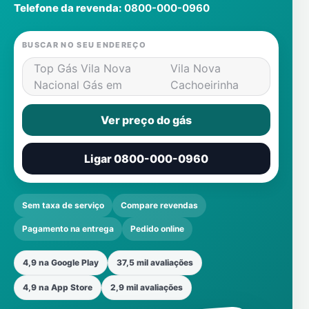
Telefone da revenda:
0800-000-0960
BUSCAR NO SEU ENDEREÇO
Top Gás Vila Nova
Vila Nova
Nacional Gás em
Cachoeirinha
Ver preço do gás
Ligar 0800-000-0960
Sem taxa de serviço
Compare revendas
Pagamento na entrega
Pedido online
4,9 na Google Play
37,5 mil avaliações
4,9 na App Store
2,9 mil avaliações