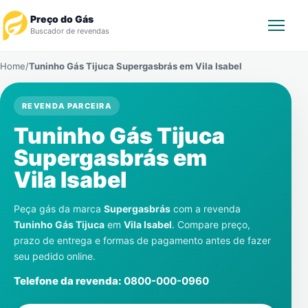
Preço do Gás
Buscador de revendas
Home
/
Tuninho Gás Tijuca Supergasbrás em
Vila Isabel
Rastrear Pedido
REVENDA PARCEIRA
Revendedor
Tuninho Gás Tijuca
Notícias
Supergasbrás em
Vila Isabel
Cadastre-se
Peça gás da marca
Supergasbrás
com a revenda
Gás
Tuninho Gás Tijuca
em
Vila Isabel
. Compare preço,
prazo de entrega e formas de pagamento antes de fazer
Contatos
seu pedido online.
Telefone da revenda:
0800-000-0960