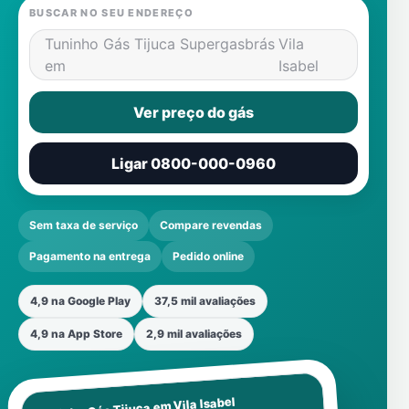
BUSCAR NO SEU ENDEREÇO
Tuninho Gás Tijuca Supergasbrás
Vila
em
Isabel
Ver preço do gás
Ligar 0800-000-0960
Sem taxa de serviço
Compare revendas
Pagamento na entrega
Pedido online
4,9 na Google Play
37,5 mil avaliações
4,9 na App Store
2,9 mil avaliações
Vila Isabel