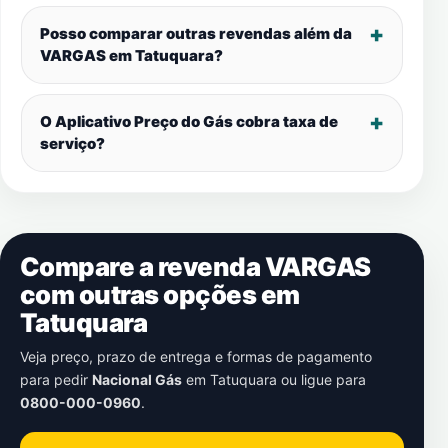
Posso comparar outras revendas além da
VARGAS em
Tatuquara
?
O Aplicativo Preço do Gás cobra taxa de
serviço?
Compare a revenda VARGAS
com outras opções em
Tatuquara
Veja preço, prazo de entrega e formas de pagamento
para pedir
Nacional Gás
em
Tatuquara
ou ligue para
0800-000-0960
.