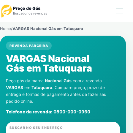
Preço do Gás
Buscador de revendas
Home
/
VARGAS Nacional Gás em
Tatuquara
Rastrear Pedido
REVENDA PARCEIRA
Revendedor
VARGAS Nacional
Notícias
Gás em
Tatuquara
Cadastre-se
Peça gás da marca
Nacional Gás
com a revenda
VARGAS
em
Tatuquara
. Compare preço, prazo de
entrega e formas de pagamento antes de fazer seu
Gás
pedido online.
Contatos
Telefone da revenda:
0800-000-0960
BUSCAR NO SEU ENDEREÇO