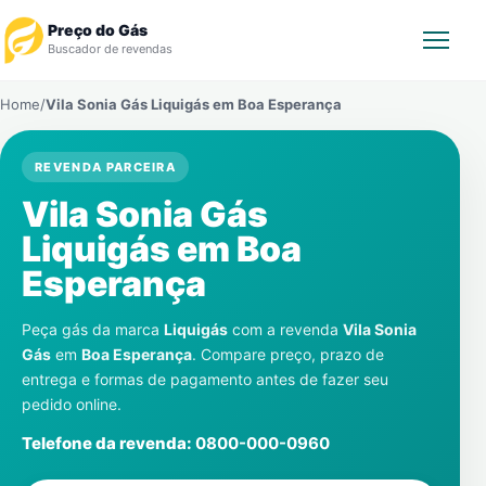
Preço do Gás
Buscador de revendas
Home
/
Vila Sonia Gás Liquigás em
Boa Esperança
Rastrear Pedido
REVENDA PARCEIRA
Revendedor
Vila Sonia Gás
Notícias
Liquigás em
Boa
Esperança
Cadastre-se
Peça gás da marca
Liquigás
com a revenda
Vila Sonia
Gás
Gás
em
Boa Esperança
. Compare preço, prazo de
entrega e formas de pagamento antes de fazer seu
Contatos
pedido online.
Telefone da revenda:
0800-000-0960