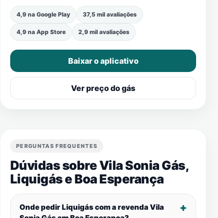
4,9 na Google Play
37,5 mil avaliações
4,9 na App Store
2,9 mil avaliações
Baixar o aplicativo
Ver preço do gás
PERGUNTAS FREQUENTES
Dúvidas sobre Vila Sonia Gás,
Liquigás e
Boa Esperança
Onde pedir Liquigás com a revenda Vila
Sonia Gás em
Boa Esperança
?