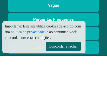
Vagas
Perguntas Frequentes
Importante:
Este site utiliza cookies de acordo com
sua
politica de privacidade
, e ao continuar, você
Blog
concorda com estas condições.
Concordar e fechar
Aniversário Premiado
Aplicativos
Aplicativo Preço do Gás