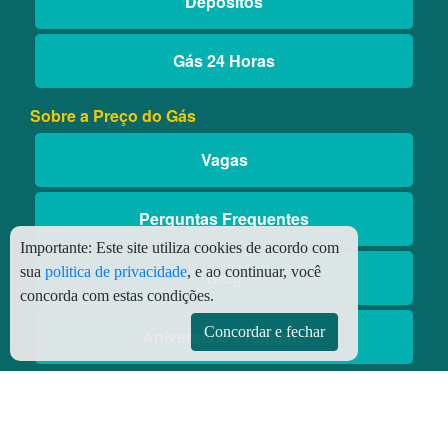
Depósitos
Gás 24 Horas
Sobre a Preço do Gás
Vagas
Perguntas Frequentes
Importante:
Este site utiliza cookies de acordo com
sua
politica de privacidade
, e ao continuar, você
Blog
concorda com estas condições.
Concordar e fechar
Aniversário Premiado
Aplicativos