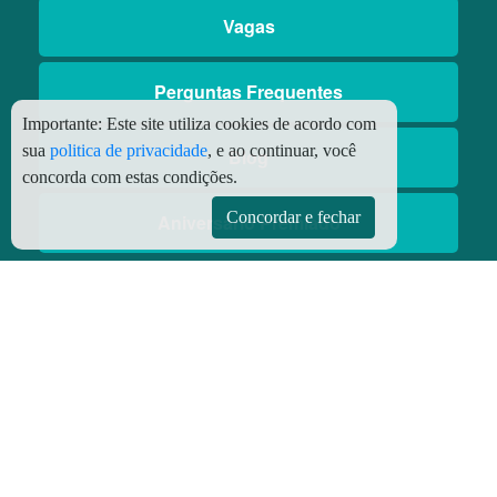
Vagas
Perguntas Frequentes
Importante:
Este site utiliza cookies de acordo com
sua
politica de privacidade
, e ao continuar, você
Blog
concorda com estas condições.
Concordar e fechar
Aniversário Premiado
Aplicativos
Aplicativo Preço do Gás