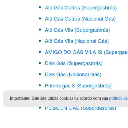
Alô Gás Outros (Supergasbrás)
Alô Gás Outros (Nacional Gás)
Alô Gás Vila (Supergasbrás)
Alô Gás Vila (Nacional Gás)
AMIGO DO GÁS VILA IS (Supergas
Disk Gás (Supergasbrás)
Disk Gás (Nacional Gás)
Primos gas 3 (Supergasbrás)
ROBSON GÁS (Nacional Gás)
Importante:
Este site utiliza cookies de acordo com sua
politica d
ROBSON GÁS (Supergasbrás)
Tuninho Gás Tijuca (Supergasbrás)