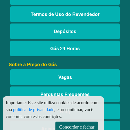
Termos de Uso do Revendedor
Depósitos
Gás 24 Horas
Sobre a Preço do Gás
Vagas
Perguntas Frequentes
Importante:
Este site utiliza cookies de acordo com
sua
politica de privacidade
, e ao continuar, você
Blog
concorda com estas condições.
Concordar e fechar
Aniversário Premiado