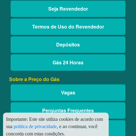
Seja Revendedor
Termos de Uso do Revendedor
Depósitos
Gás 24 Horas
Sobre a Preço do Gás
Vagas
Perguntas Frequentes
Importante:
Este site utiliza cookies de acordo com
sua
politica de privacidade
, e ao continuar, você
Blog
concorda com estas condições.