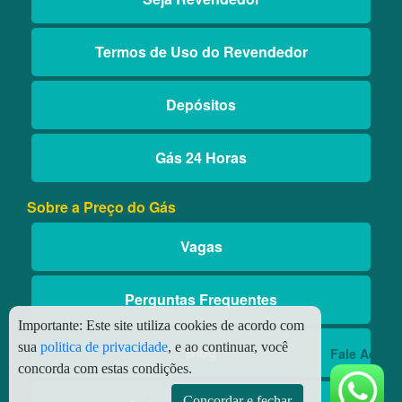
Termos de Uso do Revendedor
Depósitos
Gás 24 Horas
Sobre a Preço do Gás
Vagas
Perguntas Frequentes
Importante:
Este site utiliza cookies de acordo com
sua
politica de privacidade
, e ao continuar, você
Blog
Fale Aqui
concorda com estas condições.
Concordar e fechar