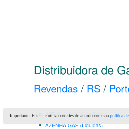
Distribuidora de 
Revendas
/
RS
/
Port
AZENHA GÁS (Consigaz)
Importante:
Este site utiliza cookies de acordo com sua
politica d
AZENHA GÁS (Liquigás)