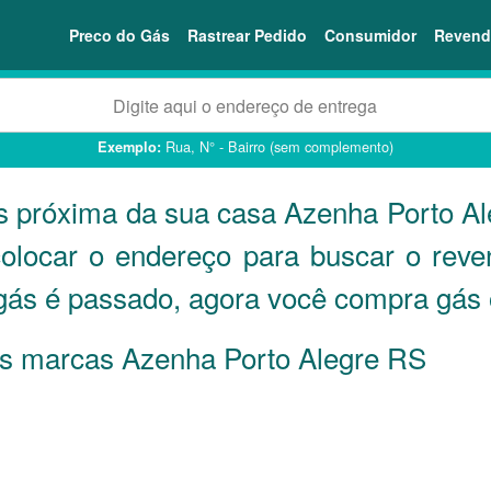
Preco do Gás
Rastrear Pedido
Consumidor
Revend
Rua, N° - Bairro (sem complemento)
Exemplo:
s próxima da sua casa Azenha Porto A
colocar o endereço para buscar o rev
 gás é passado, agora você compra gás
 as marcas Azenha Porto Alegre
RS