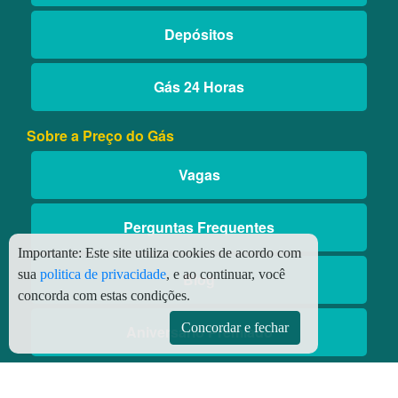
Depósitos
Gás 24 Horas
Sobre a Preço do Gás
Vagas
Perguntas Frequentes
Importante:
Este site utiliza cookies de acordo com
sua
politica de privacidade
, e ao continuar, você
Blog
concorda com estas condições.
Concordar e fechar
Aniversário Premiado
Aplicativos