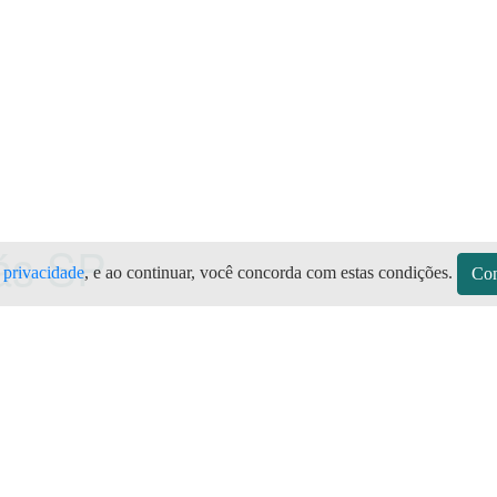
Gás
SP
e privacidade
, e ao continuar, você concorda com estas condições.
Con
sitos
Sobre a Preço do Gás