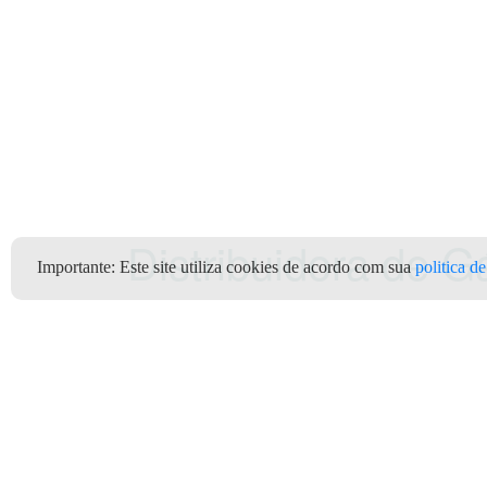
Distribuidora de 
Importante:
Este site utiliza cookies de acordo com sua
politica d
Revendas
/
SP
/
/
Clientes
Depó