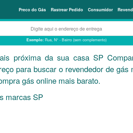
Preco do Gás
Rastrear Pedido
Consumidor
Revend
Rua, N° - Bairro (sem complemento)
Exemplo:
mais próxima da sua casa
SP
Compare
reço para buscar o revendedor de gás 
ompra gás online mais barato.
 as marcas
SP