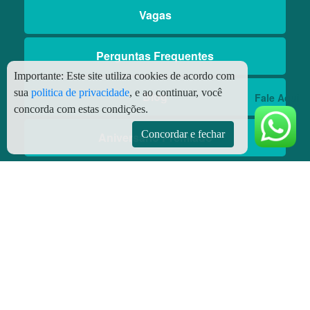
Vagas
Perguntas Frequentes
Importante:
Este site utiliza cookies de acordo com
sua
politica de privacidade
, e ao continuar, você
Blog
Fale Aqui
concorda com estas condições.
Concordar e fechar
Aniversário Premiado
Aplicativos
Aplicativo Preço do Gás