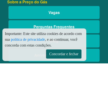
Sobre a Preço do Gás
Vagas
Perguntas Frequentes
Importante:
Este site utiliza cookies de acordo com
sua
politica de privacidade
, e ao continuar, você
Blog
concorda com estas condições.
Concordar e fechar
Aniversário Premiado
Aplicativos