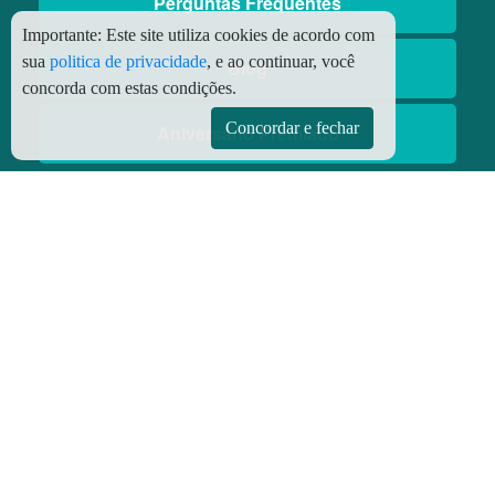
Perguntas Frequentes
Importante:
Este site utiliza cookies de acordo com
sua
politica de privacidade
, e ao continuar, você
Blog
concorda com estas condições.
Concordar e fechar
Aniversário Premiado
Aplicativos
Aplicativo Preço do Gás
© Copyright
2026 - Todos os direitos reservados