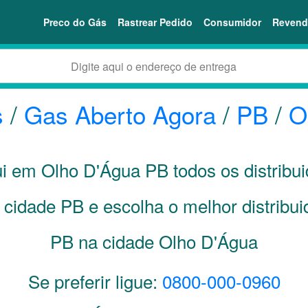
Preco do Gás
Rastrear Pedido
Consumidor
Revend
s
/
Gas Aberto Agora
/
PB
/
O
ui em Olho D'Água
PB
todos os distribu
a cidade
PB
e escolha o melhor distribu
PB na cidade Olho D'Água
Se preferir ligue:
0800-000-0960