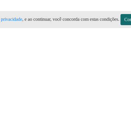
e privacidade
, e ao continuar, você concorda com estas condições.
Con
ua PB Todas as marcas de botijão de g
 Olho D'Água no Aplicativo Preço do G
sitos
Sobre a Preço do Gás
Seja Revendedor
Vagas
mos de Uso do Revendedor
Perguntas Frequentes
Depósitos
Blog