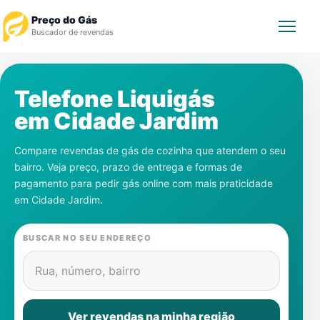
Preço do Gás
Buscador de revendas
Rastrear Pedido
Telefone Liquigás
em
Cidade Jardim
Revendedor
Compare revendas de gás de cozinha que atendem o seu
Notícias
bairro. Veja preço, prazo de entrega e formas de
pagamento para pedir gás online com mais praticidade
Cadastre-se
em
Cidade Jardim
.
Gás
BUSCAR NO SEU ENDEREÇO
Contatos
Rua, número, bairro
Ver revendas na minha região