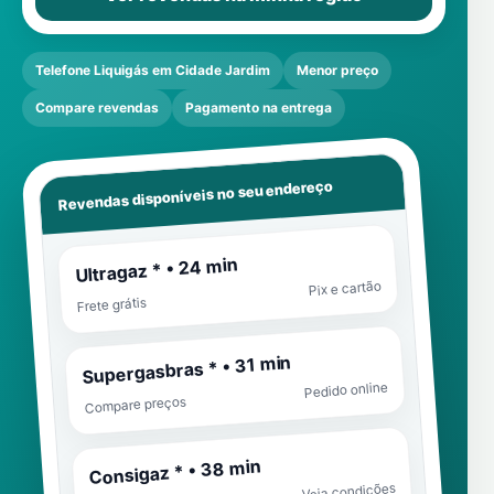
Telefone Liquigás em Cidade Jardim
Menor preço
Compare revendas
Pagamento na entrega
Revendas disponíveis no seu endereço
Ultragaz * • 24 min
Pix e cartão
Frete grátis
Supergasbras * • 31 min
Pedido online
Compare preços
Consigaz * • 38 min
Veja condições