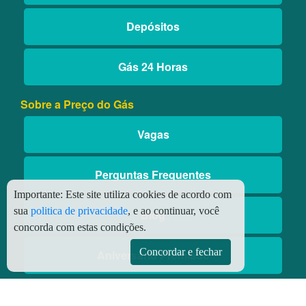
Depósitos
Gás 24 Horas
Sobre a Preço do Gás
Vagas
Perguntas Frequentes
Importante:
Este site utiliza cookies de acordo com
sua
politica de privacidade
, e ao continuar, você
Blog
concorda com estas condições.
Concordar e fechar
Aniversário Premiado
Aplicativos