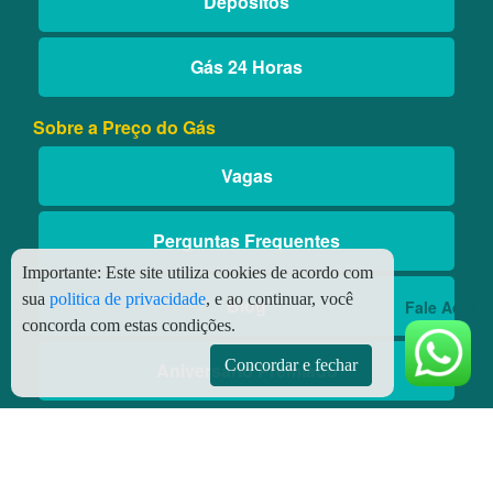
Depósitos
Gás 24 Horas
Sobre a Preço do Gás
Vagas
Perguntas Frequentes
Importante:
Este site utiliza cookies de acordo com
sua
politica de privacidade
, e ao continuar, você
Blog
Fale Aqui
concorda com estas condições.
Concordar e fechar
Aniversário Premiado
Aplicativos