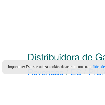
Distribuidora de 
Importante:
Este site utiliza cookies de acordo com sua
politica d
Revendas
/
ES
/
PIÚ
SuperGasbras (Supergasbrás)