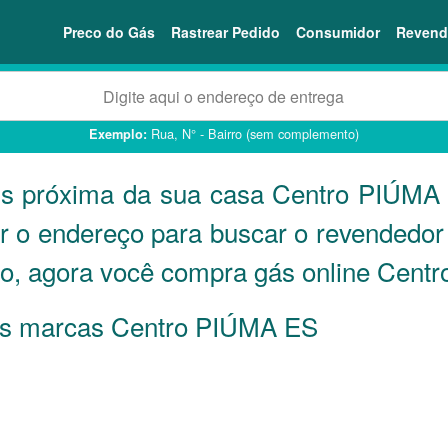
Preco do Gás
Rastrear Pedido
Consumidor
Revend
Rua, N° - Bairro (sem complemento)
Exemplo:
ais próxima da sua casa Centro PIÚM
ar o endereço para buscar o revended
o, agora você compra gás online Centr
s as marcas Centro PIÚMA
ES