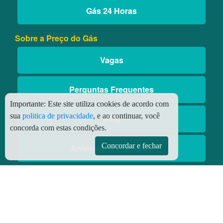
Gás 24 Horas
Sobre a Preço do Gás
Vagas
Perguntas Frequentes
Importante:
Este site utiliza cookies de acordo com
sua
politica de privacidade
, e ao continuar, você
Blog
concorda com estas condições.
Concordar e fechar
Aniversário Premiado
Aplicativos