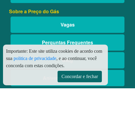
Sobre a Preço do Gás
Vagas
Perguntas Frequentes
Importante:
Este site utiliza cookies de acordo com
sua
politica de privacidade
, e ao continuar, você
Blog
concorda com estas condições.
Concordar e fechar
Aniversário Premiado
Aplicativos