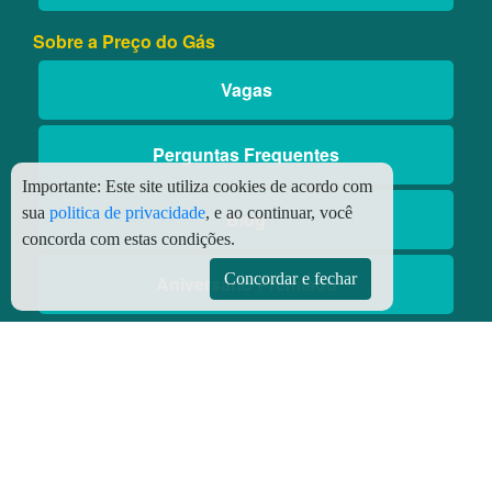
Sobre a Preço do Gás
Vagas
Perguntas Frequentes
Importante:
Este site utiliza cookies de acordo com
sua
politica de privacidade
, e ao continuar, você
Blog
concorda com estas condições.
Concordar e fechar
Aniversário Premiado
Aplicativos