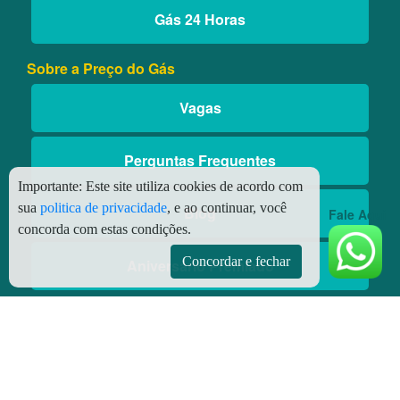
Gás 24 Horas
Sobre a Preço do Gás
Vagas
Perguntas Frequentes
Importante:
Este site utiliza cookies de acordo com
sua
politica de privacidade
, e ao continuar, você
Blog
Fale Aqui
concorda com estas condições.
Concordar e fechar
Aniversário Premiado
Aplicativos