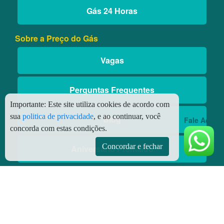
Gás 24 Horas
Sobre a Preço do Gás
Vagas
Perguntas Frequentes
Importante:
Este site utiliza cookies de acordo com
sua
politica de privacidade
, e ao continuar, você
Blog
Fale Aqui
concorda com estas condições.
Concordar e fechar
Aniversário Premiado
Aplicativos