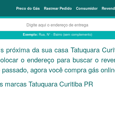
Preco do Gás
Rastrear Pedido
Consumidor
Revend
Rua, N° - Bairro (sem complemento)
Exemplo:
is próxima da sua casa Tatuquara Curi
colocar o endereço para buscar o rev
 é passado, agora você compra gás onli
as marcas Tatuquara Curitiba
PR