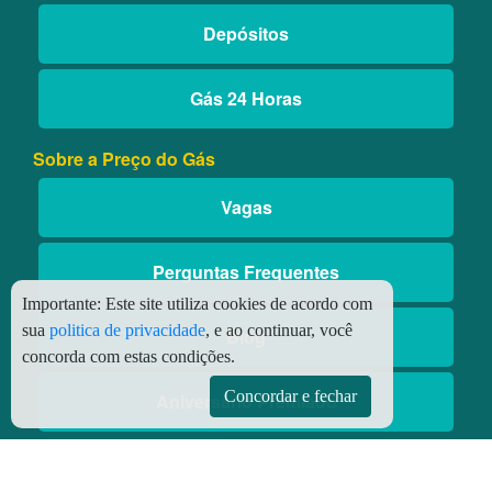
Depósitos
Gás 24 Horas
Sobre a Preço do Gás
Vagas
Perguntas Frequentes
Importante:
Este site utiliza cookies de acordo com
sua
politica de privacidade
, e ao continuar, você
Blog
concorda com estas condições.
Concordar e fechar
Aniversário Premiado
Aplicativos