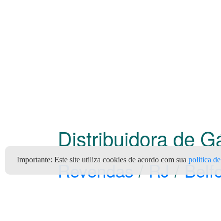
Distribuidora de 
Importante:
Este site utiliza cookies de acordo com sua
politica d
Revendas
/
RJ
/
Belf
PAULINHO DOS GÁS (Supergasbrá