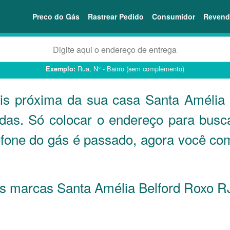
Preco do Gás
Rastrear Pedido
Consumidor
Revend
Rua, N° - Bairro (sem complemento)
Exemplo:
is próxima da sua casa Santa Amélia
ndas. Só colocar o endereço para busc
lefone do gás é passado, agora você co
 as marcas Santa Amélia Belford Roxo
R