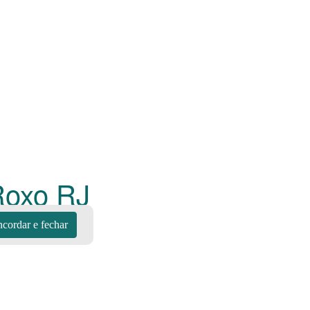
 Roxo
RJ
cordar e fechar