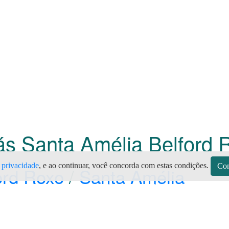
Gás Santa Amélia Belford
e privacidade
, e ao continuar, você concorda com estas condições.
Con
ord Roxo
/
Santa Amélia
s)