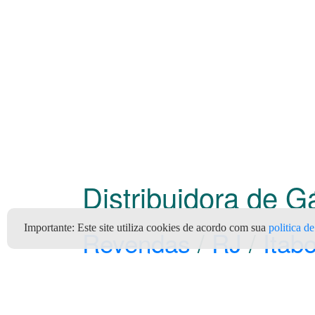
Distribuidora de G
Importante:
Este site utiliza cookies de acordo com sua
politica d
Revendas
/
RJ
/
Itabo
Sol Gás (Supergasbrás)