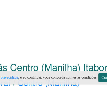
ás Centro (Manilha) Itabo
e privacidade
, e ao continuar, você concorda com estas condições.
Con
raí
/
Centro (Manilha)