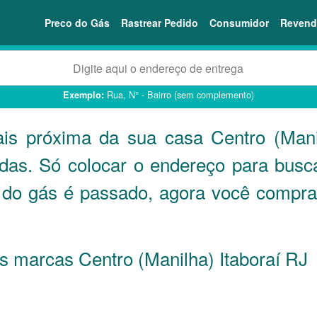
Preco do Gás
Rastrear Pedido
Consumidor
Revend
Rua, N° - Bairro (sem complemento)
Exemplo:
is próxima da sua casa Centro (Mani
ndas. Só colocar o endereço para busc
ne do gás é passado, agora você compra
as marcas Centro (Manilha) Itaboraí
RJ