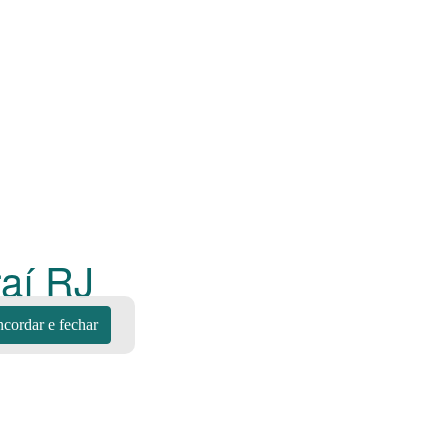
raí
RJ
cordar e fechar