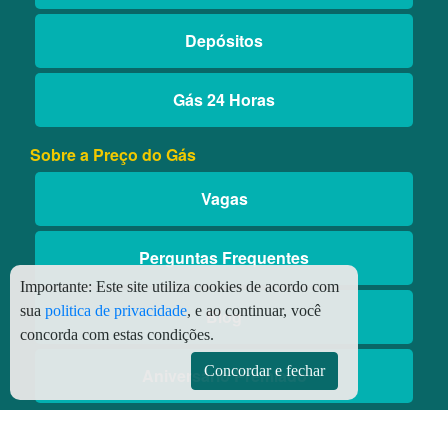
Depósitos
Gás 24 Horas
Sobre a Preço do Gás
Vagas
Perguntas Frequentes
Importante:
Este site utiliza cookies de acordo com
sua
politica de privacidade
, e ao continuar, você
Blog
concorda com estas condições.
Concordar e fechar
Aniversário Premiado
Aplicativos