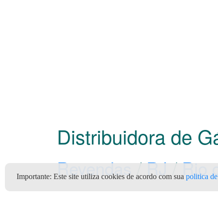
Distribuidora de 
Revendas
/
RJ
/
Rio 
Importante:
Este site utiliza cookies de acordo com sua
politica d
2m cachambi (Supergasbrás)