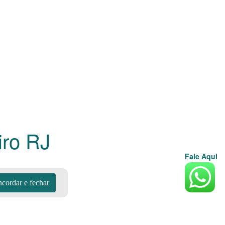
iro
RJ
Fale Aqui
cordar e fechar