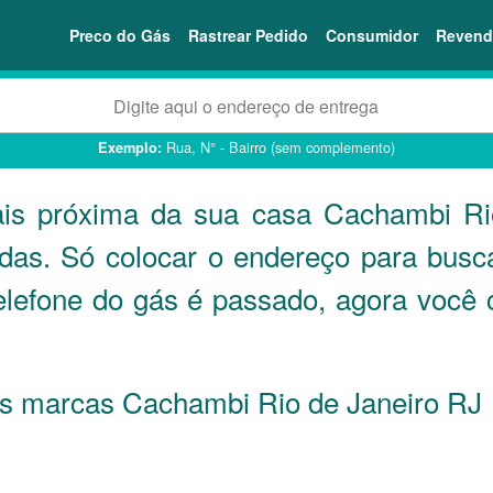
Preco do Gás
Rastrear Pedido
Consumidor
Revend
Rua, N° - Bairro (sem complemento)
Exemplo:
ais próxima da sua casa Cachambi R
ndas. Só colocar o endereço para busc
Telefone do gás é passado, agora voc
 as marcas Cachambi Rio de Janeiro
RJ