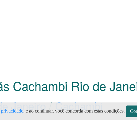
Gás Cachambi Rio de Jane
de Janeiro
/
Cachambi
e privacidade
, e ao continuar, você concorda com estas condições.
Con