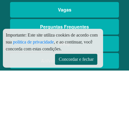
Vagas
Perguntas Frequentes
Importante:
Este site utiliza cookies de acordo com
sua
politica de privacidade
, e ao continuar, você
Blog
concorda com estas condições.
Concordar e fechar
Aniversário Premiado
Aplicativos