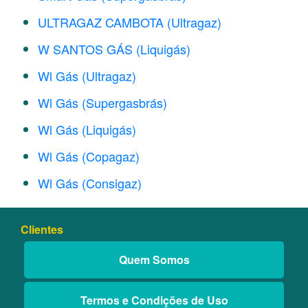
ULTRAGAZ CAMBOTA (Ultragaz)
W SANTOS GÁS (Liquigás)
Wl Gás (Ultragaz)
Wl Gás (Supergasbrás)
Wl Gás (Liquigás)
Wl Gás (Copagaz)
Wl Gás (Consigaz)
Clientes
Quem Somos
Termos e Condições de Uso