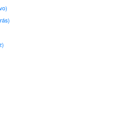
vo)
rás)
z)