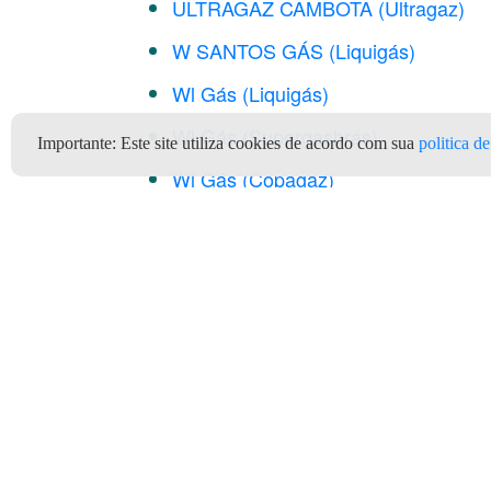
ULTRAGAZ CAMBOTA (Ultragaz)
W SANTOS GÁS (Liquigás)
Wl Gás (Liquigás)
Wl Gás (Supergasbrás)
Importante:
Este site utiliza cookies de acordo com sua
politica d
Wl Gás (Copagaz)
Wl Gás (Ultragaz)
Wl Gás (Consigaz)
Clientes
Depó
Quem Somos
Termos e Condições de Uso
Ter