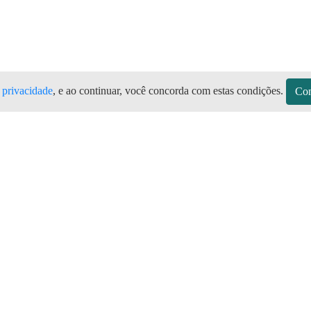
e privacidade
, e ao continuar, você concorda com estas condições.
Con
sitos
Sobre a Preço do Gás
Seja Revendedor
Vagas
mos de Uso do Revendedor
Perguntas Frequentes