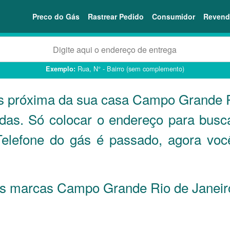
Preco do Gás
Rastrear Pedido
Consumidor
Revend
Rua, N° - Bairro (sem complemento)
Exemplo:
is próxima da sua casa Campo Grande 
ndas. Só colocar o endereço para busc
 Telefone do gás é passado, agora v
 as marcas Campo Grande Rio de Janei