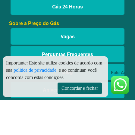
Gás 24 Horas
Sobre a Preço do Gás
Vagas
Perguntas Frequentes
Importante:
Este site utiliza cookies de acordo com
sua
politica de privacidade
, e ao continuar, você
Blog
Fale Aqui
concorda com estas condições.
Concordar e fechar
Aniversário Premiado
Aplicativos