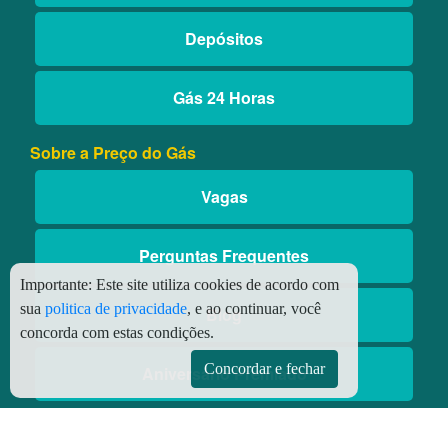
Depósitos
Gás 24 Horas
Sobre a Preço do Gás
Vagas
Perguntas Frequentes
Importante:
Este site utiliza cookies de acordo com
sua
politica de privacidade
, e ao continuar, você
Blog
concorda com estas condições.
Concordar e fechar
Aniversário Premiado
Aplicativos