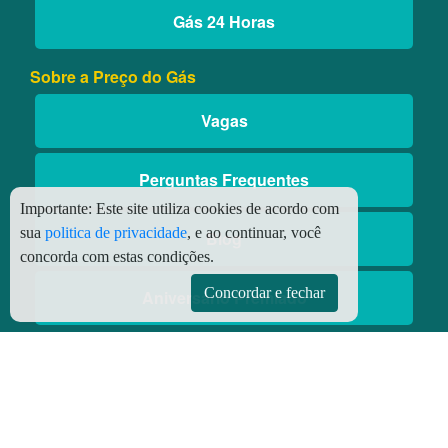
Gás 24 Horas
Sobre a Preço do Gás
Vagas
Perguntas Frequentes
Importante:
Este site utiliza cookies de acordo com
sua
politica de privacidade
, e ao continuar, você
Blog
concorda com estas condições.
Concordar e fechar
Aniversário Premiado
Aplicativos