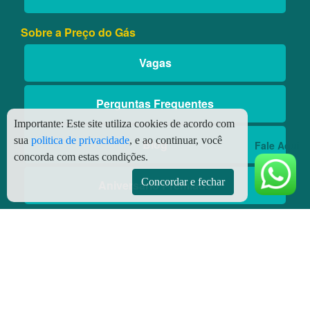
Sobre a Preço do Gás
Vagas
Perguntas Frequentes
Importante:
Este site utiliza cookies de acordo com
sua
politica de privacidade
, e ao continuar, você
Blog
Fale Aqui
concorda com estas condições.
Concordar e fechar
Aniversário Premiado
Aplicativos